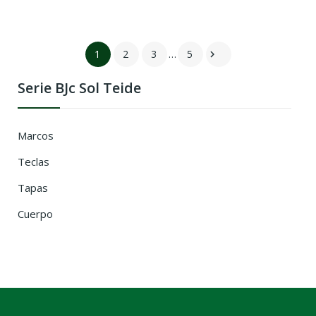
1
2
3
…
5

Serie BJc Sol Teide
Marcos
Teclas
Tapas
Cuerpo