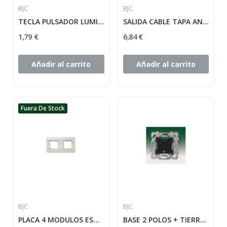
BJC
BJC
TECLA PULSADOR LUMINOSO SIMBOLO LUZ ESTRECHA...
SALIDA CABLE TAPA ANCHA SOL TEIDE ref: 17034-A
1,79 €
6,84 €
Añadir al carrito
Añadir al carrito
Fuera De Stock
BJC
BJC
PLACA 4 MODULOS ESTRECHOS O 2 ANCHOS CON...
BASE 2 POLOS + TIERRA SOL TIEDE/CORAL BJC ref:...