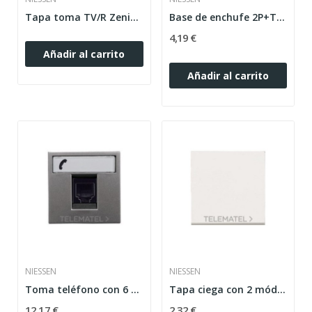
Tapa toma TV/R Zenit plata
Base de enchufe 2P+T lateral Schuko Zenit blanco
4,19 €
Añadir al carrito
Añadir al carrito
NIESSEN
NIESSEN
Toma teléfono con 6 contactos mecanismo ancho...
Tapa ciega con 2 módulos Zenit blanco N2200 BL
12,17 €
2,32 €