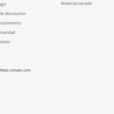
Material variado
ago
de devolución
esistimiento
rivacidad
ookies