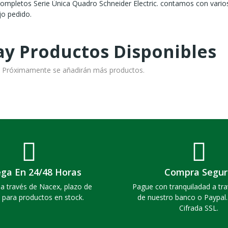
mpletos Serie Única Quadro Schneider Electric. contamos con vario
jo pedido.
y Productos Disponibles
o! Próximamente se añadirán más productos.
ega En 24/48 Horas
Compra Segur
a través de Nacex, plazo de
Pague con tranquiladad a tra
 para productos en stock.
de nuestro banco o Paypal
Cifrada SSL.