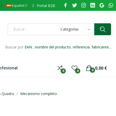
Portal B2B
Español
Categorías
Buscar por
EAN
,
nombre del producto
,
referencia
,
fabricante...
ofesional
0,00 €
0
0
0
a Quadro
Mecanismo completo