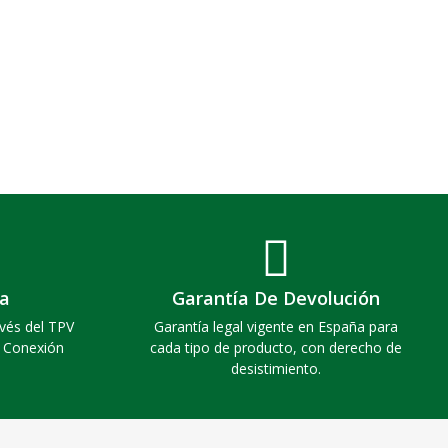
a
Garantía De Devolución
vés del TPV
Garantía legal vigente en España para
. Conexión
cada tipo de producto, con derecho de
desistimiento.