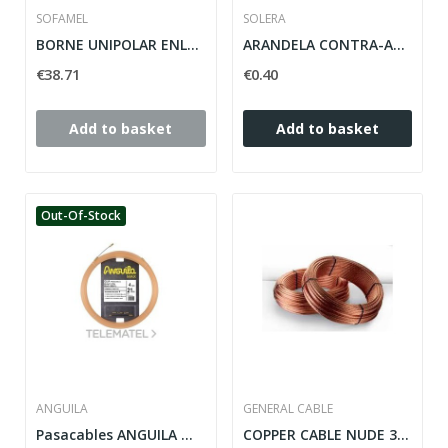
SOFAMEL
SOLERA
BORNE UNIPOLAR ENLAZABLE MOD. BUS.
ARANDELA CONTRA-ANILLO NEGRA
€38.71
€0.40
Add to basket
Add to basket
Out-Of-Stock
ANGUILA
GENERAL CABLE
Pasacables ANGUILA MAX 4mm nylon salmón 21m
COPPER CABLE NUDE 35 MM FOR TAKE EARTH