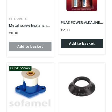
CELO APOLO
PILAS POWER ALKALINE C PHILIPS
Metal screw hex anchor DT DTBOLT DT10-C M8x60...
€2.03
€0.36
Add to basket
Add to basket
Out-Of-Stock