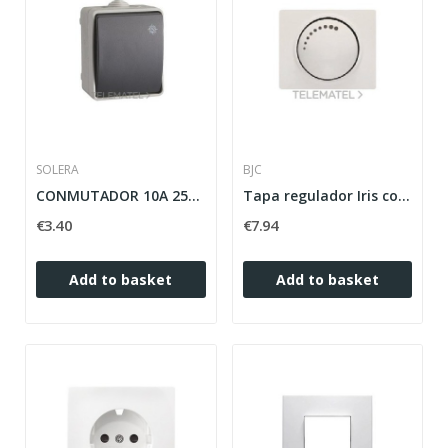
SOLERA
BJC
CONMUTADOR 10A 250V CERTIFICADO VDE/NF
Tapa regulador Iris con botonera Iris en blanco
€3.40
€7.94
Add to basket
Add to basket