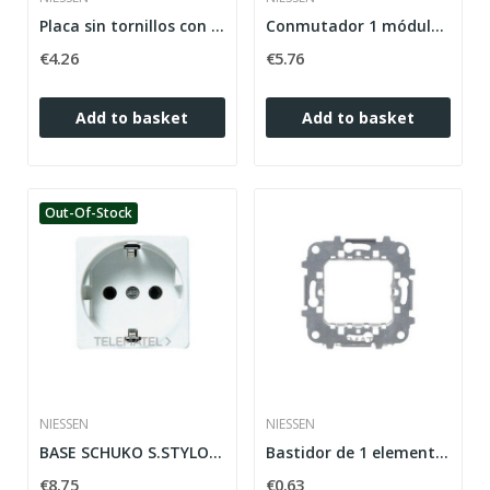
Placa sin tornillos con 2 módulos Stylo blanco...
Conmutador 1 módulo Zenit plata
€4.26
€5.76
Add to basket
Add to basket
Out-Of-Stock
NIESSEN
NIESSEN
BASE SCHUKO S.STYLO BL.ALPINO
Bastidor de 1 elemento 2 módulos Zenit plata
€8.75
€0.63