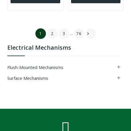
1
2
3
…
76

Electrical Mechanisms
Flush-Mounted Mechanisms

Surface Mechanisms
