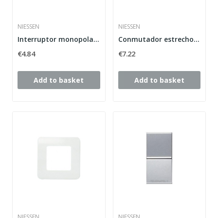
NIESSEN
NIESSEN
Interruptor monopolar 2 módulos Zenit plata
Conmutador estrecho blanco alpino Stylo Niessen...
€4.84
€7.22
Add to basket
Add to basket
NIESSEN
NIESSEN