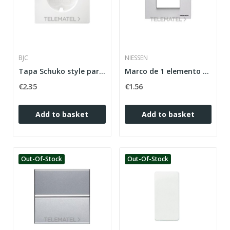
BJC
NIESSEN
Tapa Schuko style para 18524 en blanco polar
Marco de 1 elemento con 2 módulos Zenit blanco
€2.35
€1.56
Add to basket
Add to basket
Out-Of-Stock
Out-Of-Stock