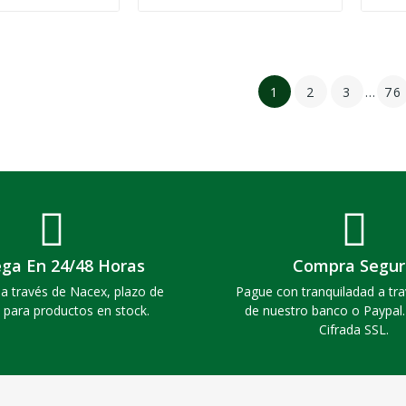
1
2
3
…
76
ega En 24/48 Horas
Compra Segur
a través de Nacex, plazo de
Pague con tranquiladad a tra
 para productos en stock.
de nuestro banco o Paypal
Cifrada SSL.