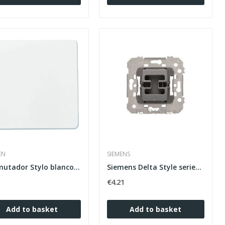
EN
SIEMENS
Conmutador Stylo blanco alpino Niessen
Siemens Delta Style series unipolar switch in...
1
€4.21
Add to basket
Add to basket