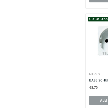
Out-Of-Stoc
NIESSEN
€8.75
Add 