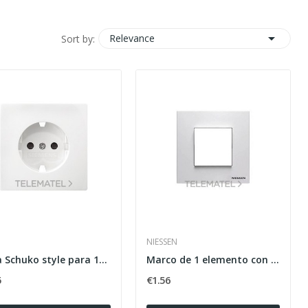

Relevance
Sort by:
NIESSEN
Tapa Schuko style para 18524 en blanco polar
Marco de 1 elemento con 2 módulos Zenit blanco
5
€1.56