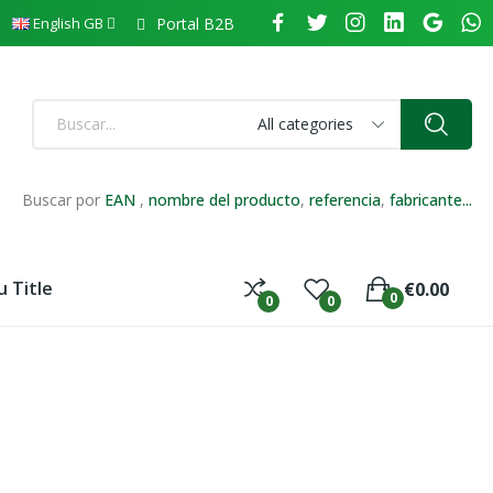
Portal B2B
English GB
All categories
Buscar por
EAN
,
nombre del producto
,
referencia
,
fabricante...
 Title
€0.00
0
0
0