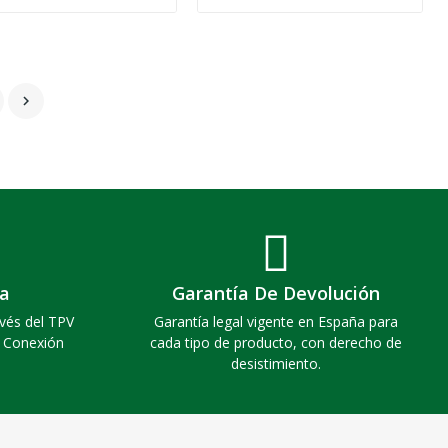

a
Garantía De Devolución
vés del TPV
Garantía legal vigente en España para
. Conexión
cada tipo de producto, con derecho de
desistimiento.