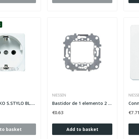
k
NIESSEN
NIESS
BASE SCHUKO S.STYLO BL.ALPINO
Bastidor de 1 elemento 2 módulos Zenit plata
€0.63
€7.7
to basket
Add to basket