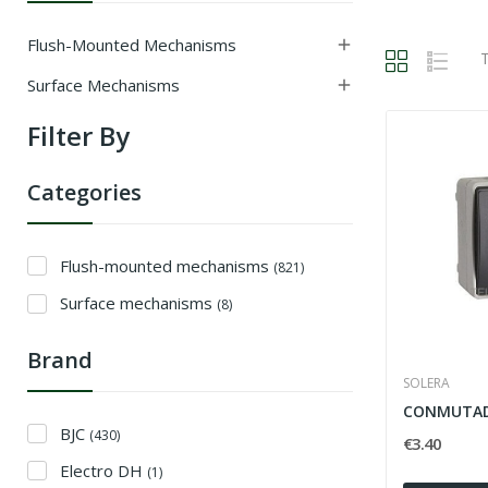
Flush-Mounted Mechanisms

T
Surface Mechanisms

Filter By
Categories
Flush-mounted mechanisms
(821)
Surface mechanisms
(8)
Brand
SOLERA
BJC
(430)
€3.40
Electro DH
(1)