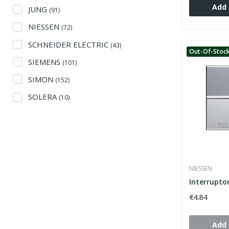
Add 
JUNG
(91)
NIESSEN
(72)
SCHNEIDER ELECTRIC
(43)
Out-Of-Stoc
SIEMENS
(101)
SIMON
(152)
SOLERA
(10)
NIESSEN
€4.84
Add 