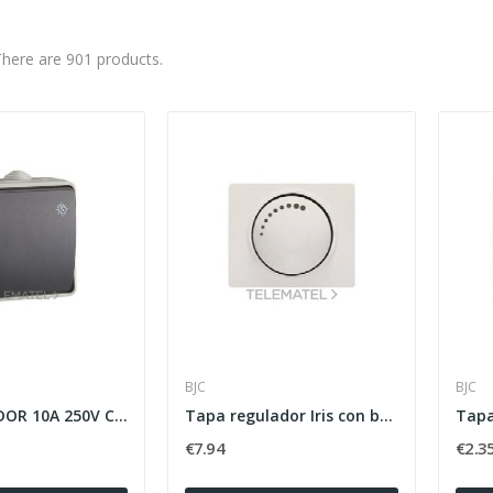
here are 901 products.
BJC
BJC
CONMUTADOR 10A 250V CERTIFICADO VDE/NF
Tapa regulador Iris con botonera Iris en blanco
€7.94
€2.3