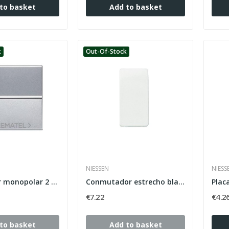
to basket
Add to basket
k
Out-Of-Stock
NIESSEN
NIESS
Interruptor monopolar 2 módulos Zenit plata
Conmutador estrecho blanco alpino Stylo Niessen...
€7.22
€4.2
to basket
Add to basket