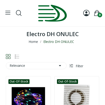
0
Electro DH ONULEC
Home
Electro DH ONULEC

Relevance
Filter
Out-Of-Stock
Out-Of-Stock