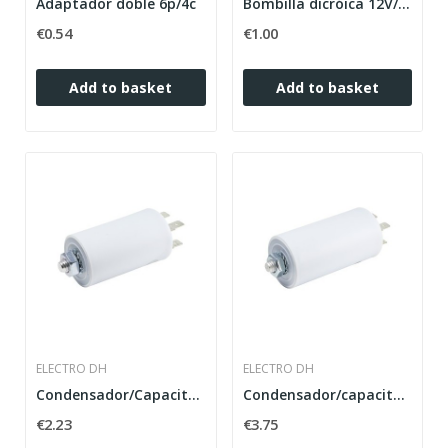
Adaptador doble 6p/4c
Bombilla dicróica 12V/50W. FNV 60º.
€0.54
€1.00
Add to basket
Add to basket
ELECTRO DH
ELECTRO DH
Condensador/Capacitador de motor 4uf.
Condensador/capacitador de motor 16uf.
€2.23
€3.75