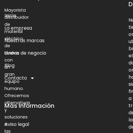
D
Mayorista
Inicio
distribuidor
N
de
t
La empresa
material
o
eléctrico
Nuestras marcas
u
de
b
Líneas de negocio
Huelva
el
con
d
Blog
un
o
gran
h
Contacto
equipo
s
humano.
f
Ofrecemos
a
alternativas
Más Información
t
y
d
soluciones
la
Aviso legal
a
d
las