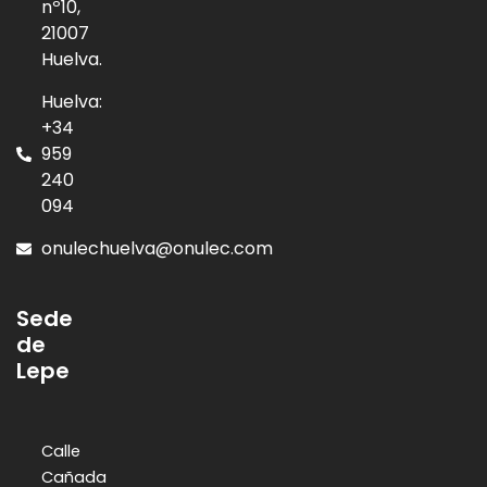
nº10,
21007
Huelva.
Huelva:
+34
959
240
094
onulechuelva@onulec.com
Sede
de
Lepe
Calle
Cañada