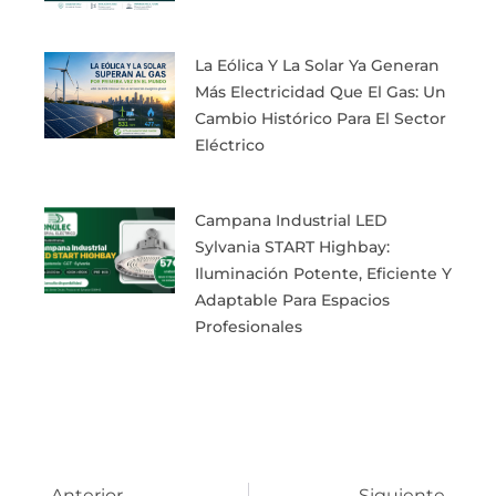
La Eólica Y La Solar Ya Generan
Más Electricidad Que El Gas: Un
Cambio Histórico Para El Sector
Eléctrico
Campana Industrial LED
Sylvania START Highbay:
Iluminación Potente, Eficiente Y
Adaptable Para Espacios
Profesionales
Ant
Sigu
Anterior
Siguiente