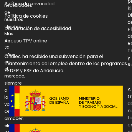
p
Política de privacidad
necesidades
Ki
de
Di
Política de cookies
nuestros
d
clientes.
Declaración de accesibilidad
P
Más
d
Acceso TPV online
de
R
20
T
años
Onulec ha recibido una subvención para el
y
en
mantenimiento del empleo dentro de los programas
Re
el
FEDER y FSE de Andalucía.
mercado,
siempre
A
a
t
la
d
vanguardia:
n
Onulec,
t
almacén
o
eléctrico
d