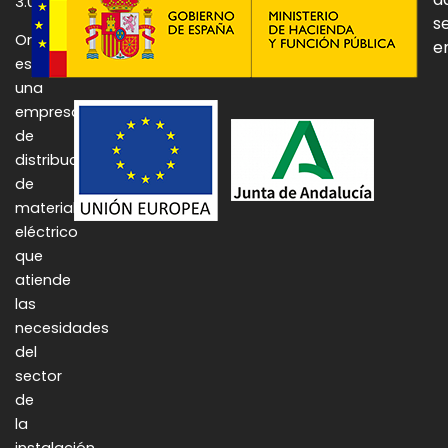
3.0.
se
Onulec
e
es
una
empresa
de
distribución
de
material
eléctrico
que
atiende
las
necesidades
del
sector
de
la