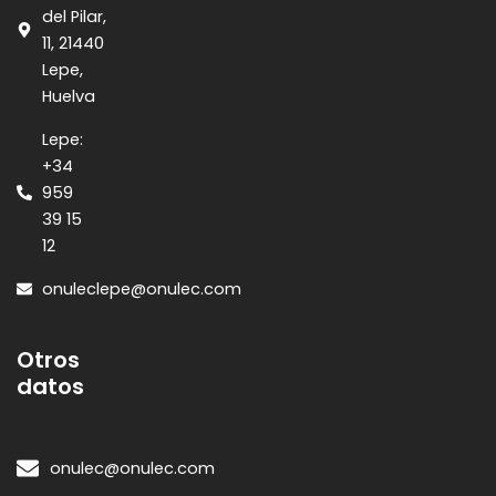
del Pilar,
11, 21440
Lepe,
Huelva
Lepe:
+34
959
39 15
12
onuleclepe@onulec.com
Otros
datos
onulec@onulec.com