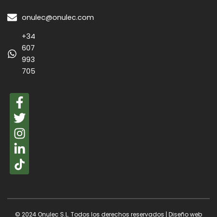
onulec@onulec.com
+34
607
993
705
F
a
T
c
w
I
e
i
n
L
b
t
s
i
o
t
t
n
o
e
a
k
k
r
g
e
-
r
d
f
© 2024 Onulec S.L. Todos los derechos reservados | Diseño web