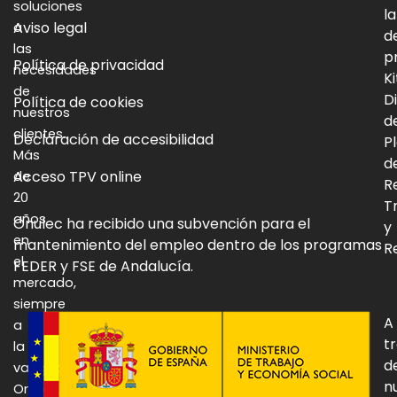
soluciones
la
Aviso legal
a
d
las
p
Política de privacidad
necesidades
Ki
de
Di
Política de cookies
nuestros
d
clientes.
Declaración de accesibilidad
P
Más
d
Acceso TPV online
de
R
20
T
años
Onulec ha recibido una subvención para el
y
en
mantenimiento del empleo dentro de los programas
Re
el
FEDER y FSE de Andalucía.
mercado,
siempre
A
a
t
la
d
vanguardia:
n
Onulec,