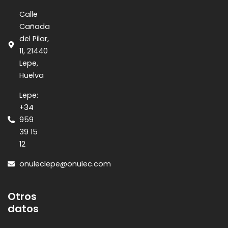
Calle
Cañada
del Pilar,
11, 21440
Lepe,
Huelva
Lepe:
+34
959
39 15
12
onuleclepe@onulec.com
Otros
datos