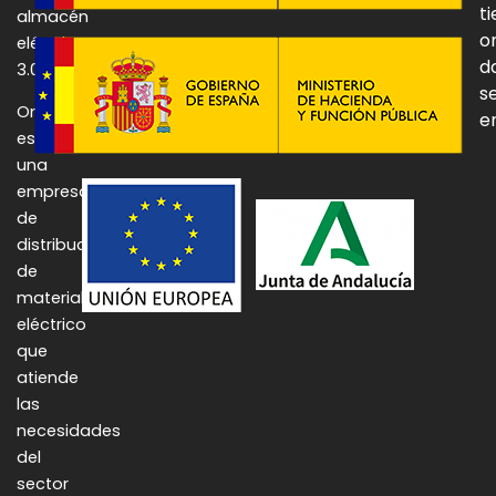
t
almacén
o
eléctrico
d
3.0.
se
Onulec
e
es
una
empresa
de
distribución
de
material
eléctrico
que
atiende
las
necesidades
del
sector