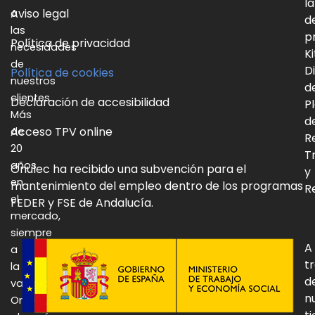
la
Aviso legal
a
d
las
p
Política de privacidad
necesidades
Ki
de
Di
Política de cookies
nuestros
d
clientes.
Declaración de accesibilidad
P
Más
d
Acceso TPV online
de
R
20
T
años
Onulec ha recibido una subvención para el
y
en
mantenimiento del empleo dentro de los programas
Re
el
FEDER y FSE de Andalucía.
mercado,
siempre
A
a
t
la
d
vanguardia:
n
Onulec,