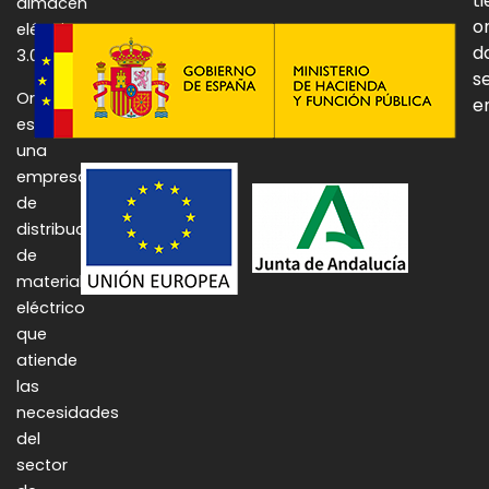
t
almacén
o
eléctrico
d
3.0.
se
Onulec
e
es
una
empresa
de
distribución
de
material
eléctrico
que
atiende
las
necesidades
del
sector