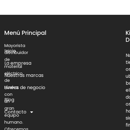
Menú Principal
K
D
Mayorista
Inicio
distribuidor
N
de
t
La empresa
material
o
eléctrico
Nuestras marcas
u
de
b
Líneas de negocio
Huelva
el
con
d
Blog
un
o
gran
h
Contacto
equipo
s
humano.
f
Ofrecemos