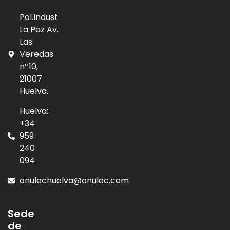
Pol.Indust.
La Paz Av.
Las
Veredas
nº10,
21007
Huelva.
Huelva:
+34
959
240
094
onulechuelva@onulec.com
Sede
de