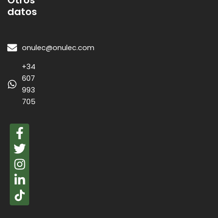
Otros
datos
onulec@onulec.com
+34
607
993
705
F
a
T
c
w
I
e
i
n
L
b
t
s
i
o
t
t
n
o
e
a
k
k