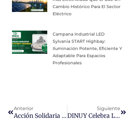
Cambio Histórico Para El Sector
Eléctrico
Campana Industrial LED
Sylvania START Highbay:
Iluminación Potente, Eficiente Y
Adaptable Para Espacios
Profesionales
Ant
Sigu
Anterior
Siguiente
Acción Solidaria Y Bombeo Solar: Proyecto Eguzkiz Blai
DINUY Celebra La Convención Nacional De Ventas 2024