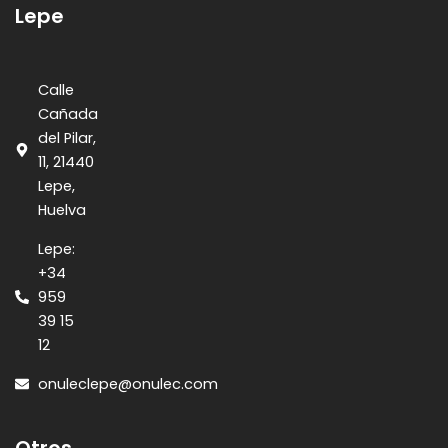
Lepe
Calle
Cañada
del Pilar,
11, 21440
Lepe,
Huelva
Lepe:
+34
959
39 15
12
onuleclepe@onulec.com