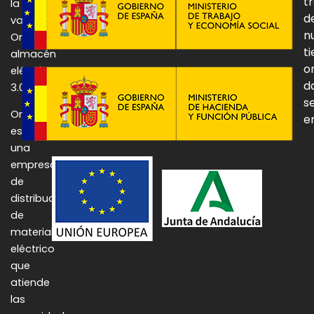
t
la
d
vanguardia:
n
Onulec,
t
almacén
o
eléctrico
d
3.0.
se
Onulec
e
es
una
empresa
de
distribución
de
material
eléctrico
que
atiende
las