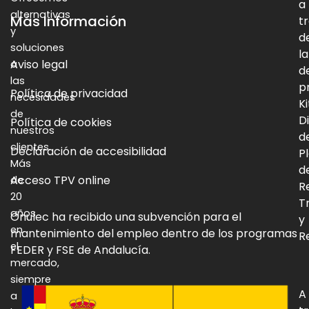
a
alternativas
Más Información
t
y
d
soluciones
la
Aviso legal
a
d
las
p
Política de privacidad
necesidades
Ki
de
Di
Política de cookies
nuestros
d
clientes.
Declaración de accesibilidad
P
Más
d
Acceso TPV online
de
R
20
T
años
Onulec ha recibido una subvención para el
y
en
mantenimiento del empleo dentro de los programas
Re
el
FEDER y FSE de Andalucía.
mercado,
siempre
A
a