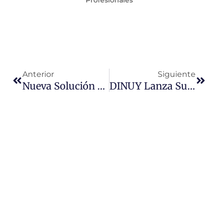
Profesionales
Ant
Sigu
Anterior
Siguiente
Nueva Solución Unex Universal Y Versátil Para El Sector Sociosanitario
DINUY Lanza Su Nueva Pasarela KNX – DALI