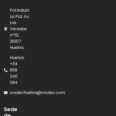
Pol.Indust.
La Paz Av.
Las
Veredas
nº10,
21007
Huelva.
Huelva:
+34
959
240
094
onulechuelva@onulec.com
Sede
de