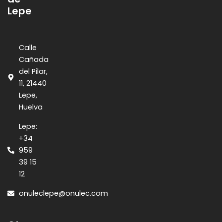
Lepe
Calle
Cañada
del Pilar,
11, 21440
Lepe,
Huelva
Lepe:
+34
959
39 15
12
onuleclepe@onulec.com