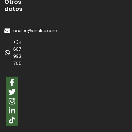
Otros
datos
onulec@onulec.com
+34
607
993
705
F
a
T
c
w
I
e
i
n
L
b
t
s
i
o
t
t
n
o
e
a