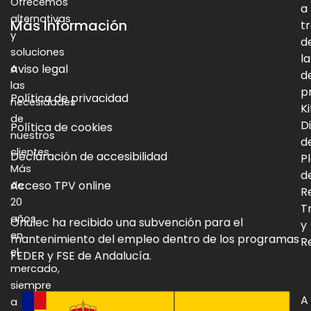
Ofrecemos
a
alternativas
Más Información
t
y
d
soluciones
la
Aviso legal
a
d
las
p
Política de privacidad
necesidades
Ki
de
Di
Política de cookies
nuestros
d
clientes.
Declaración de accesibilidad
P
Más
d
Acceso TPV online
de
R
20
T
años
Onulec ha recibido una subvención para el
y
en
mantenimiento del empleo dentro de los programas
Re
el
FEDER y FSE de Andalucía.
mercado,
siempre
A
a