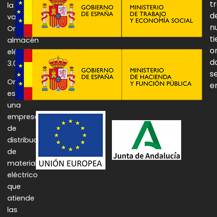
t
la
d
vanguardia:
n
Onulec,
t
almacén
o
eléctrico
d
3.0.
se
Onulec
e
es
una
empresa
de
distribución
de
material
eléctrico
que
atiende
las