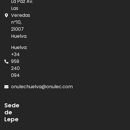
La Paz Av.
Las
Veredas
nº10,
21007
Huelva.
Huelva:
+34
959
240
094
onulechuelva@onulec.com
Sede
de
Lepe