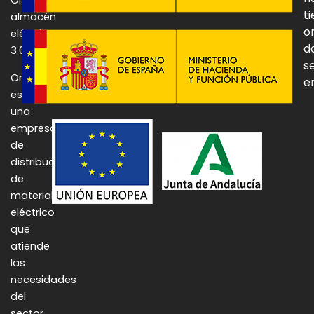
Onulec,
t
almacén
o
eléctrico
d
3.0.
se
Onulec
e
es
una
empresa
de
distribución
de
material
eléctrico
que
atiende
las
necesidades
del
sector