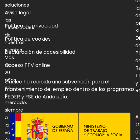
d
soluciones
la
Aviso legal
a
d
las
p
Política de privacidad
necesidades
Ki
de
Di
Política de cookies
nuestros
d
clientes.
Declaración de accesibilidad
P
Más
d
Acceso TPV online
de
R
20
T
años
Onulec ha recibido una subvención para el
y
en
mantenimiento del empleo dentro de los programas
Re
el
FEDER y FSE de Andalucía.
mercado,
siempre
A
a
t
la
d
vanguardia:
n