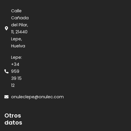
Calle
Cañada
del Pilar,
11, 21440
Lepe,
Huelva
Lepe:
+34
959
39 15
12
onuleclepe@onulec.com
Otros
datos