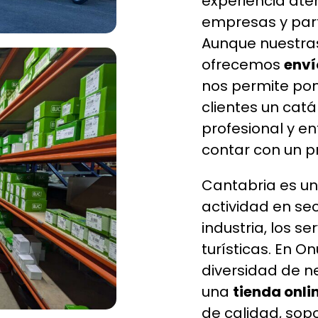
experiencia ate
empresas y part
Aunque nuestras
ofrecemos
enví
nos permite pon
clientes un cat
profesional y e
contar con un pr
Cantabria es u
actividad en se
industria, los se
turísticas. En 
diversidad de n
una
tienda onli
de calidad, sopo