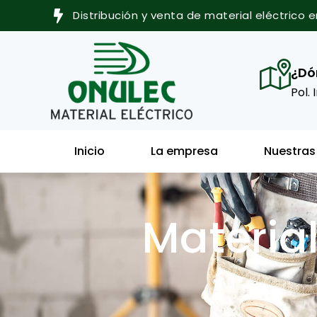
Ir
Distribución y venta de material eléctrico 
al
contenido
¿Dó
Pol. 
Inicio
La empresa
Nuestras
Material