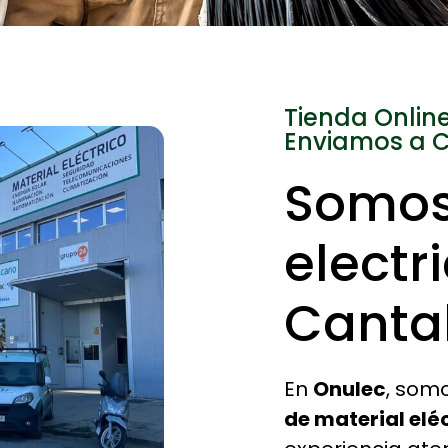
Tienda Online
Enviamos a 
Somos 
electr
Canta
En
Onulec
, som
de material elé