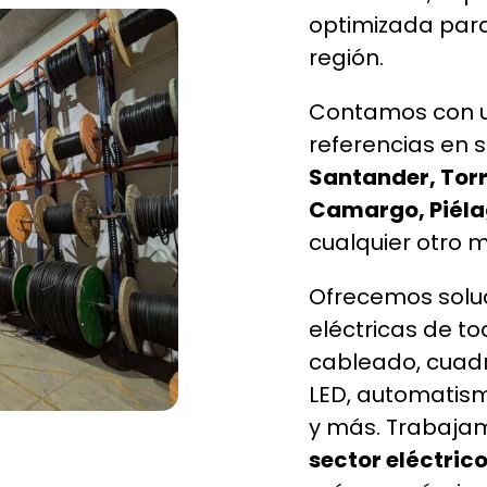
optimizada para
región.
Contamos con u
referencias en s
Santander, Torr
Camargo, Piéla
cualquier otro m
Ofrecemos soluc
eléctricas de t
cableado, cuadr
LED, automatism
y más. Trabaja
sector eléctric