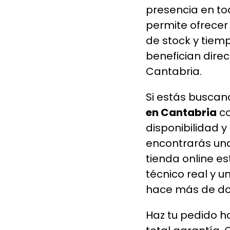
presencia en to
permite ofrecer 
de stock y tiem
benefician dire
Cantabria.
Si estás busca
en Cantabria
co
disponibilidad 
encontrarás una
tienda online es
técnico real y u
hace más de do
Haz tu pedido h