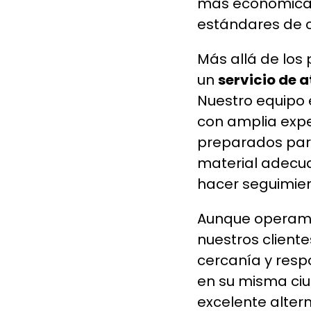
más económicas
estándares de c
Más allá de los
un
servicio de 
Nuestro equipo 
con amplia exper
preparados para
material adecua
hacer seguimie
Aunque operamo
nuestros client
cercanía y resp
en su misma ciu
excelente alter