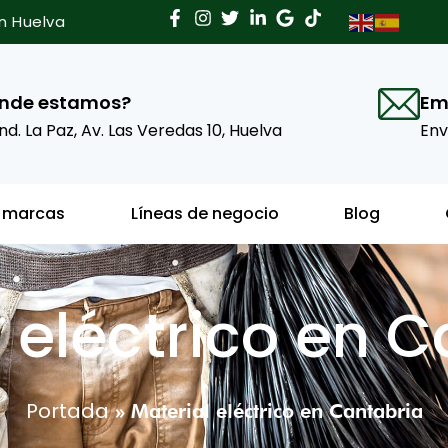
en Huelva
nde estamos?
Em
Ind. La Paz, Av. Las Veredas 10, Huelva
Env
 marcas
Líneas de negocio
Blog
 eléctrico en 
Portada
»
Material eléctrico en Cantabria