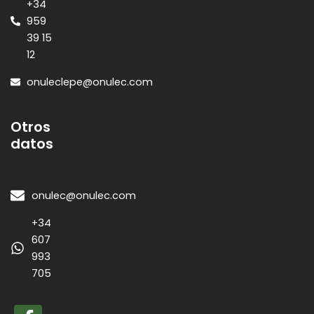
+34
959
39 15
12
onuleclepe@onulec.com
Otros
datos
onulec@onulec.com
+34
607
993
705