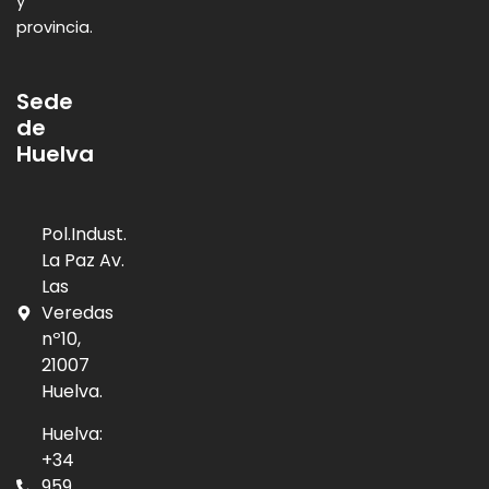
y
provincia.
Sede
de
Huelva
Pol.Indust.
La Paz Av.
Las
Veredas
nº10,
21007
Huelva.
Huelva:
+34
959