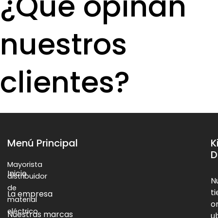
¿Qué opinan
nuestros
clientes?
Menú Principal
K
D
Mayorista
Inicio
distribuidor
N
de
t
La empresa
material
o
eléctrico
Nuestras marcas
u