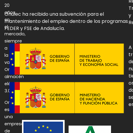
R
20
T
años
Onulec ha recibido una subvención para el
y
en
mantenimiento del empleo dentro de los programas
Re
el
FEDER y FSE de Andalucía.
mercado,
siempre
A
a
t
la
d
vanguardia:
n
Onulec,
t
almacén
o
eléctrico
d
3.0.
se
Onulec
e
es
una
empresa
de