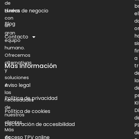
de
b
Líneas de negocio
Huelva
el
con
d
Blog
un
o
gran
h
Contacto
equipo
s
humano.
f
Ofrecemos
a
alternativas
Más Información
t
y
d
soluciones
la
Aviso legal
a
d
las
p
Política de privacidad
necesidades
Ki
de
Di
Política de cookies
nuestros
d
clientes.
Declaración de accesibilidad
P
Más
d
Acceso TPV online
de