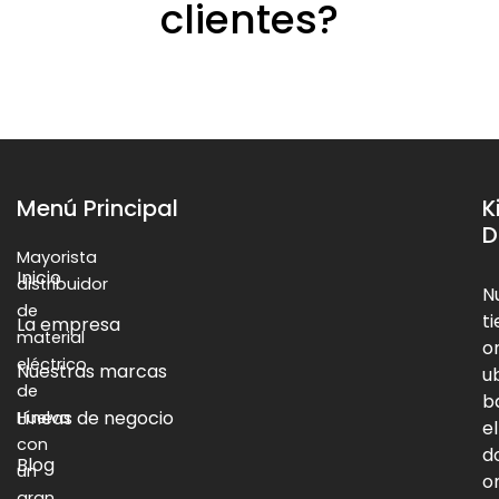
clientes?
Menú Principal
K
D
Mayorista
Inicio
distribuidor
N
de
t
La empresa
material
o
eléctrico
Nuestras marcas
u
de
b
Líneas de negocio
Huelva
el
con
d
Blog
un
o
gran