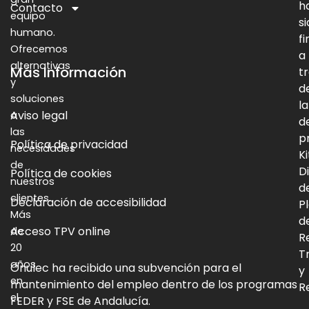
h
Contacto
equipo
s
humano.
f
Ofrecemos
a
alternativas
Más Información
t
y
d
soluciones
la
Aviso legal
a
d
las
p
Política de privacidad
necesidades
Ki
de
Di
Política de cookies
nuestros
d
clientes.
Declaración de accesibilidad
P
Más
d
Acceso TPV online
de
R
20
T
años
Onulec ha recibido una subvención para el
y
en
mantenimiento del empleo dentro de los programas
Re
el
FEDER y FSE de Andalucía.