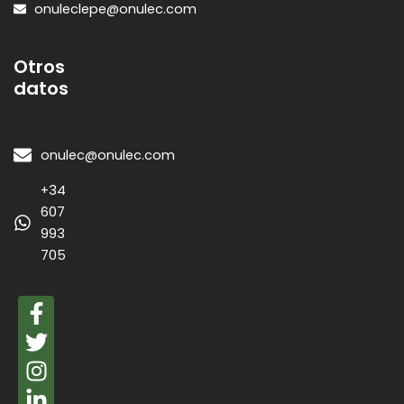
onuleclepe@onulec.com
Otros
datos
onulec@onulec.com
+34
607
993
705
F
a
T
c
w
I
e
i
n
L
b