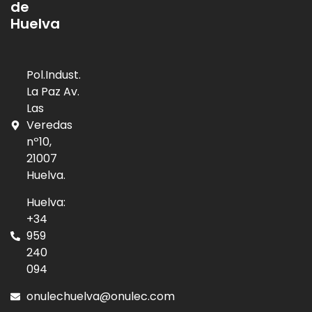
de
Huelva
Pol.Indust.
La Paz Av.
Las
Veredas
nº10,
21007
Huelva.
Huelva:
+34
959
240
094
onulechuelva@onulec.com