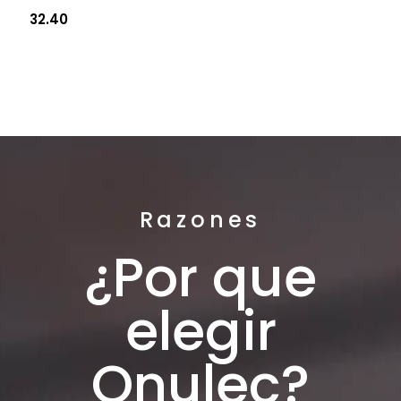
32.40
Razones
¿Por que
elegir
Onulec?