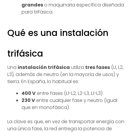
grandes
o maquinaria específica diseñada
para trifásica.
Qué es una instalación
trifásica
Una
instalación trifásica
utiliza
tres fases
(L1, L2,
L3), además de neutro (en la mayoría de usos) y
tierra. En España, lo habitual es:
400 V
entre fases (L1-L2, L2-L3, L1-L3)
230 V
entre cualquier fase y neutro (igual
que en monofásica)
La clave es que, en vez de transportar energía con
una única fase, la red entrega la potencia de