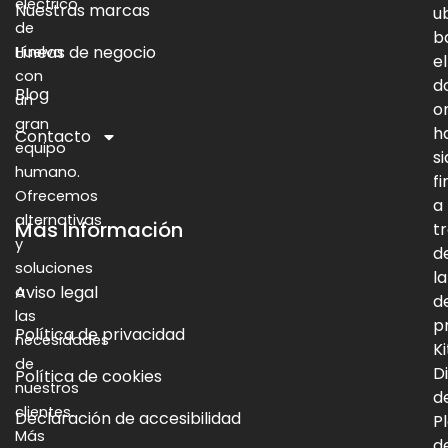
eléctrico
Nuestras marcas
u
de
b
Líneas de negocio
Huelva
el
con
d
Blog
un
o
gran
h
Contacto
equipo
s
humano.
f
Ofrecemos
a
alternativas
Más Información
t
y
d
soluciones
la
Aviso legal
a
d
las
p
Política de privacidad
necesidades
Ki
de
Di
Política de cookies
nuestros
d
clientes.
Declaración de accesibilidad
P
Más
d