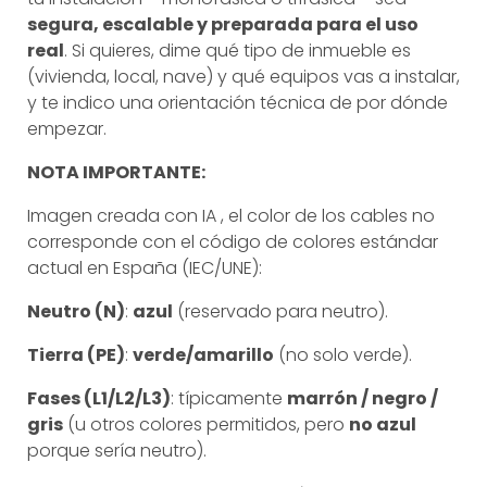
segura, escalable y preparada para el uso
real
. Si quieres, dime qué tipo de inmueble es
(vivienda, local, nave) y qué equipos vas a instalar,
y te indico una orientación técnica de por dónde
empezar.
NOTA IMPORTANTE:
Imagen creada con IA , el color de los cables no
corresponde con el código de colores estándar
actual en España (IEC/UNE):
Neutro (N)
:
azul
(reservado para neutro).
Tierra (PE)
:
verde/amarillo
(no solo verde).
Fases (L1/L2/L3)
: típicamente
marrón / negro /
gris
(u otros colores permitidos, pero
no azul
porque sería neutro).