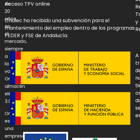
Acceso TPV online
de
R
20
T
años
Onulec ha recibido una subvención para el
y
en
mantenimiento del empleo dentro de los programas
Re
el
FEDER y FSE de Andalucía.
mercado,
siempre
A
a
t
la
d
vanguardia:
n
Onulec,
t
almacén
o
eléctrico
d
3.0.
se
Onulec
e
es
una
empresa