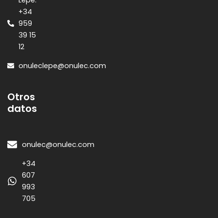
Lepe:
+34
959
39 15
12
onuleclepe@onulec.com
Otros
datos
onulec@onulec.com
+34
607
993
705