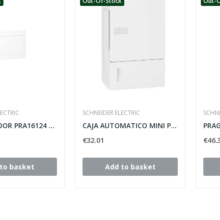
k
Out-Of-Stock
Out-O
ECTRIC
SCHNEIDER ELECTRIC
SCHNE
PRAGMA DOOR PRA16124 SCHNEIDER 24 WHITE ELEMENTS,
CAJA AUTOMATICO MINI PRAGMA SUPERFICIE SCHNEIDER
€32.01
€46.
to basket
Add to basket