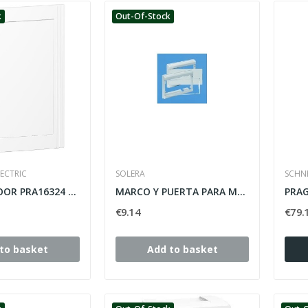
k
Out-Of-Stock
ECTRIC
SOLERA
SCHNE
PRAGMA DOOR PRA16324 SCHNEIDER 72 WHITE ELEMENTS,
MARCO Y PUERTA PARA MOD. 679B-779-679
€9.14
€79.
to basket
Add to basket