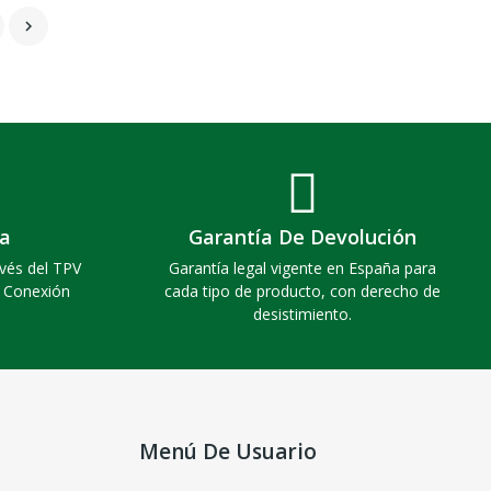

a
Garantía De Devolución
vés del TPV
Garantía legal vigente en España para
. Conexión
cada tipo de producto, con derecho de
desistimiento.
Menú De Usuario