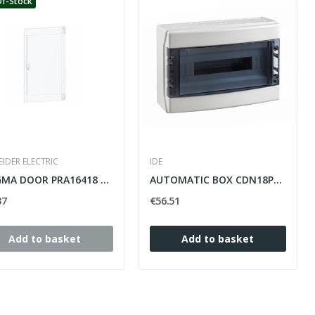
f-Stock
IDER ELECTRIC
IDE
PRAGMA DOOR PRA16418 SCHNEIDER 72 WHITE ELEMENTS,
AUTOMATIC BOX CDN18PT 1X18 IDE SURFACE MODULES
37
€56.51
Add to basket
Add to basket