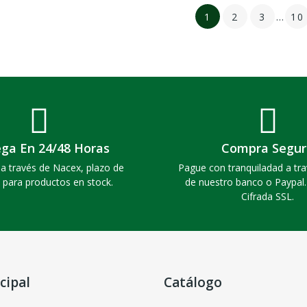
1
2
3
…
10
ega En 24/48 Horas
Compra Segur
a través de Nacex, plazo de
Pague con tranquiladad a tra
 para productos en stock.
de nuestro banco o Paypal
Cifrada SSL.
cipal
Catálogo