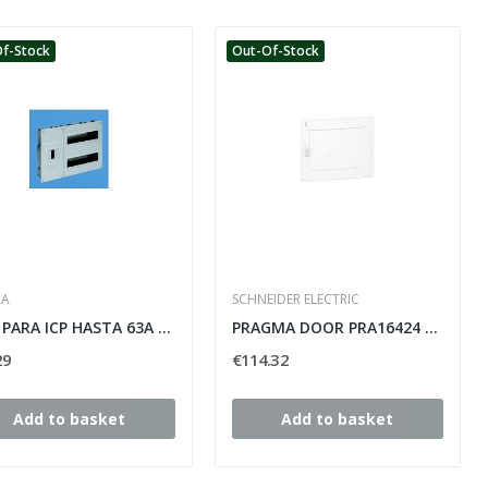
f-Stock
Out-Of-Stock
RA
SCHNEIDER ELECTRIC
CAJA PARA ICP HASTA 63A Y DISTRIBUCION....
PRAGMA DOOR PRA16424 SCHNEIDER 96 WHITE ELEMENTS,
29
€114.32
Add to basket
Add to basket