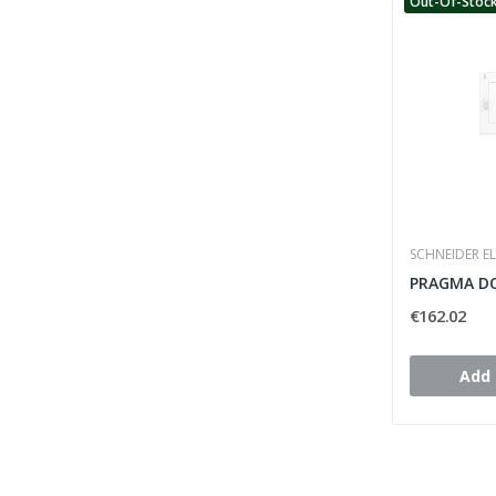
Out-Of-Stoc
SCHNEIDER EL
€162.02
Add 