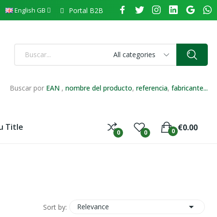
Portal B2B
English GB
All categories
Buscar por
EAN
,
nombre del producto
,
referencia
,
fabricante...
 Title
€0.00
0
0
0

Relevance
Sort by: