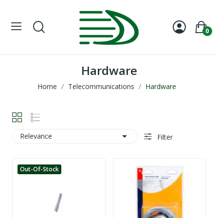
0
Hardware
Home
Telecommunications
Hardware

Relevance
Filter
Out-Of-Stock