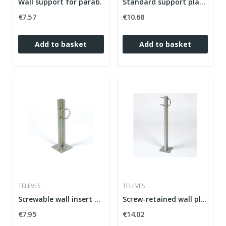
Wall support for parab.
Standard support plate tda
€7.57
€10.68
Add to basket
Add to basket
TELEVES
TELEVES
Screwable wall insert 300mm l
Screw-retained wall plug 500mm u-
€7.95
€14.02