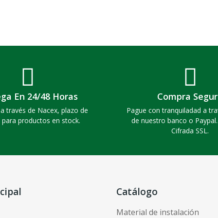
ega En 24/48 Horas
Compra Segur
a través de Nacex, plazo de
Pague con tranquiladad a tra
 para productos en stock.
de nuestro banco o Paypal
Cifrada SSL.
cipal
Catálogo
Material de instalación