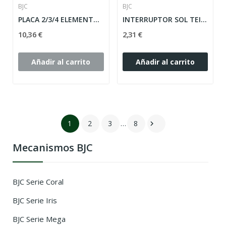
BJC
BJC
PLACA 2/3/4 ELEMENTOS VERTICAL SERIE CORAL ref:...
INTERRUPTOR SOL TEIDE/ CORAL BJC ref: 16505
10,36 €
2,31 €
Añadir al carrito
Añadir al carrito
1
2
3
…
8

Mecanismos BJC
BJC Serie Coral
BJC Serie Iris
BJC Serie Mega