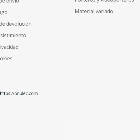
de envío
Material variado
ago
de devolución
esistimiento
rivacidad
ookies