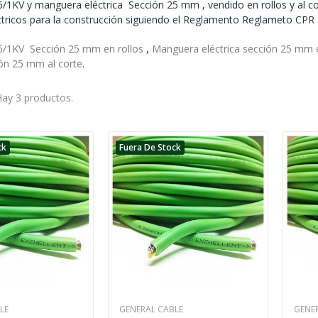
/1KV y manguera eléctrica Sección 25 mm , vendido en rollos y al c
ctricos para la construcción siguiendo el Reglamento Reglameto CP
6/1KV Sección 25 mm en rollos
,
Manguera eléctrica sección 25 mm e
ción 25 mm a
l corte
.
ay 3 productos.
ck
Fuera De Stock
LE
GENERAL CABLE
GENE