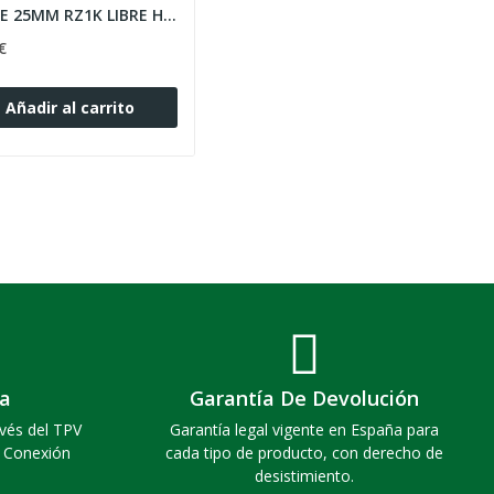
CABLE 25MM RZ1K LIBRE HALOGENOS 1 KV 1 CONDUCTOR
€
Añadir al carrito
a
Garantía De Devolución
vés del TPV
Garantía legal vigente en España para
. Conexión
cada tipo de producto, con derecho de
desistimiento.