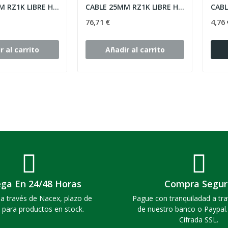
CABLE 25MM RZ1K LIBRE HALOGENOS 1 KV 4 CONDUCTORES
CABLE 25MM RZ1K LIBRE HALOGENOS 1 KV 5 CONDUCTORES
76,71 €
4,76 
r al carrito
Añadir al carrito
ega En 24/48 Horas
Compra Segur
a través de Nacex, plazo de
Pague con tranquiladad a tra
 para productos en stock.
de nuestro banco o Paypal
Cifrada SSL.