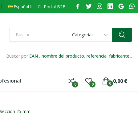
Portal B2B
Español
Categorías
Buscar por
EAN
,
nombre del producto
,
referencia
,
fabricante...
ofesional
0,00 €
0
0
0
 Sección 25 mm