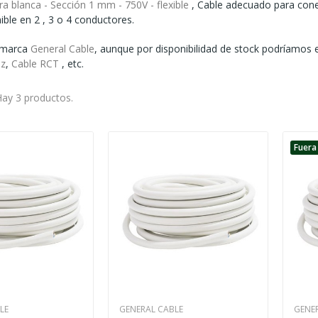
 blanca - Sección 1 mm - 750V - flexible
, Cable adecuado para conex
ible en 2 , 3 o 4 conductores.
 marca
General Cable
, aunque por disponibilidad de stock podríamos
ez
,
Cable RCT
, etc.
ay 3 productos.
Fuera
LE
GENERAL CABLE
GENE