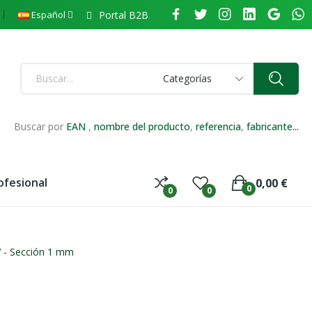
Portal B2B
Español
Categorías
Buscar por
EAN
,
nombre del producto
,
referencia
,
fabricante...
ofesional
0,00 €
0
0
0
 - Sección 1 mm