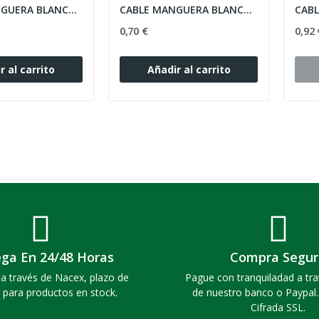
CABLE MANGUERA BLANCA 1MM, 2 CONDUCTORES
CABLE MANGUERA BLANCA 1MM, 3 CONDUCTORES
0,70 €
0,92 
r al carrito
Añadir al carrito
ega En 24/48 Horas
Compra Segur
a través de Nacex, plazo de
Pague con tranquiladad a tra
 para productos en stock.
de nuestro banco o Paypal
Cifrada SSL.