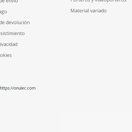
de envío
Material variado
ago
de devolución
esistimiento
rivacidad
ookies