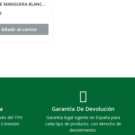
CABLE MANGUERA BLANCA 1MM, 4 CONDUCTORES
€
Añadir al carrito
a
Garantía De Devolución
vés del TPV
Garantía legal vigente en España para
. Conexión
cada tipo de producto, con derecho de
desistimiento.