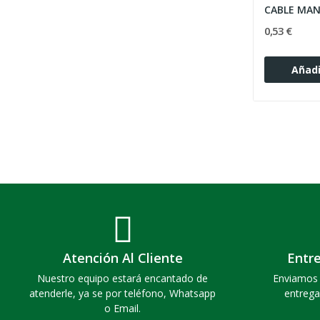
0,53 €
Añadi
Atención Al Cliente
Entr
Nuestro equipo estará encantado de
Enviamos 
atenderle, ya se por teléfono, Whatsapp
entrega
o Email.