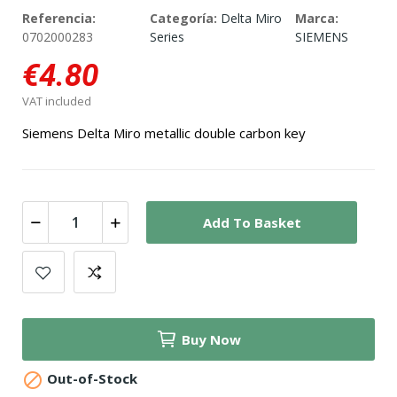
Referencia:
Categoría:
Delta Miro
Marca:
0702000283
Series
SIEMENS
€4.80
VAT included
Siemens Delta Miro metallic double carbon key
Add To Basket
Buy Now

Out-of-Stock