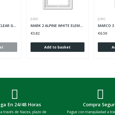
JUNG
JUNG
FRAME 4 ELEMENTS CLEAR GRAY JUNG LS990 ref:...
MARK 2 ALPINE WHITE ELEMENTS ref: LS982WW
€3.82
€6.59
et
Add to basket
A
ega En 24/48 Horas
Compra Segur
a través de Nacex, plazo de
Pague con tranquiladad a tra