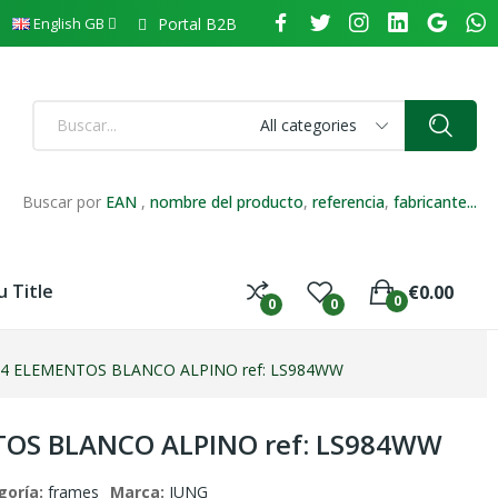
Portal B2B
English GB
All categories
Buscar por
EAN
,
nombre del producto
,
referencia
,
fabricante...
 Title
€0.00
0
0
0
4 ELEMENTOS BLANCO ALPINO ref: LS984WW
OS BLANCO ALPINO ref: LS984WW
goría:
frames
Marca:
JUNG