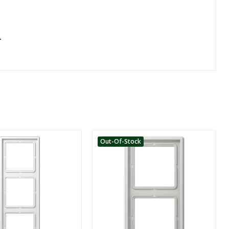
>
Out-Of-Stock