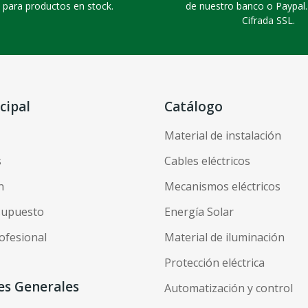
 para productos en stock.
de nuestro banco o Paypal
Cifrada SSL.
cipal
Catálogo
Material de instalación
s
Cables eléctricos
n
Mecanismos eléctricos
esupuesto
Energía Solar
ofesional
Material de iluminación
Protección eléctrica
es Generales
Automatización y control