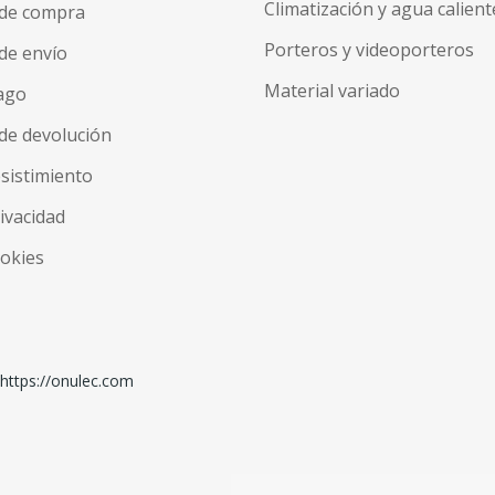
Climatización y agua calient
 de compra
Porteros y videoporteros
de envío
Material variado
ago
de devolución
esistimiento
rivacidad
ookies