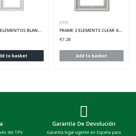
JUNG
MARCO 3 ELEMENTOS BLANCO ALPINO ref: LS983WW
FRAME 2 ELEMENTS CLEAR GRAY JUNG LS990 ref:...
€7.28
dd to basket
Add to basket
a
Garantía De Devolución
vés del TPV
Garantía legal vigente en España para