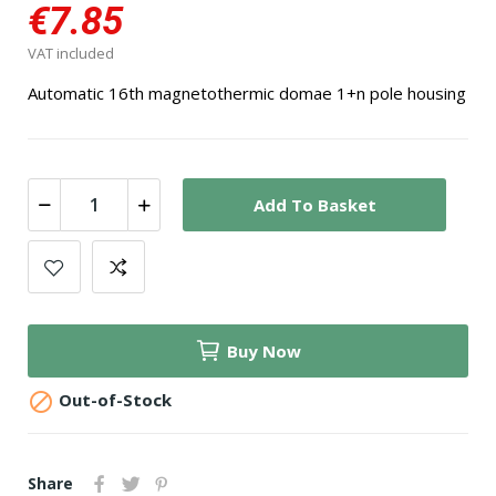
€7.85
VAT included
Automatic 16th magnetothermic domae 1+n pole housing
Add To Basket
Buy Now

Out-of-Stock
Share