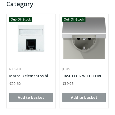
Category:
Out-Of-Stock
Out-Of-Stock
NIESSEN
JUNG
Marco 3 elementos blanco alpino horizontal...
BASE PLUG WITH COVER + PROTECTION CHILDREN...
€20.62
€19.95
Add to basket
Add to basket