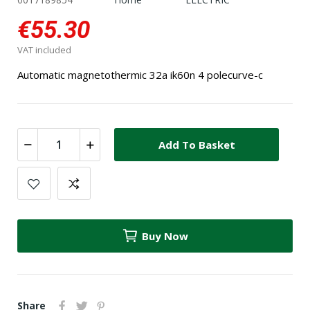
€55.30
VAT included
Automatic magnetothermic 32a ik60n 4 polecurve-c
Add To Basket
Buy Now
Share