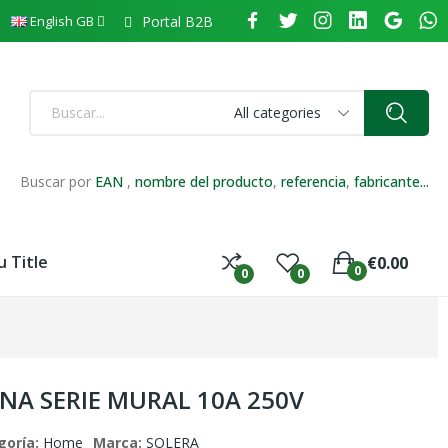
Portal B2B
English GB
All categories
Buscar por
EAN
,
nombre del producto
,
referencia
,
fabricante...
 Title
€0.00
0
0
0
A SERIE MURAL 10A 250V
goría:
Home
Marca:
SOLERA