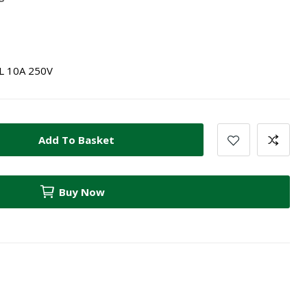
L 10A 250V
Add To Basket
Buy Now