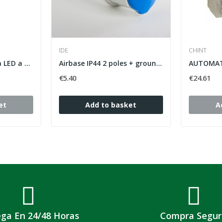
IDE
CHINT
Kit Luz nocturna tira LED a pilas
Airbase IP44 2 poles + ground 220V 16A 6h blue...
€5.40
€24.61
et
Add to basket
A
ega En 24/48 Horas
Compra Segur