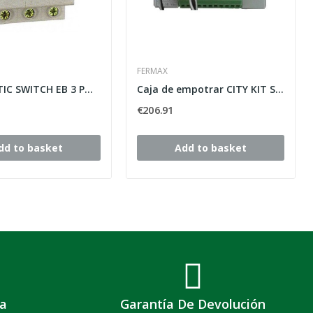
FERMAX
AUTOMATIC SWITCH EB 3 POLOS CHINT 25A C6KA
Caja de empotrar CITY KIT S4 FERMAX 8949
€206.91
dd to basket
Add to basket
a
Garantía De Devolución