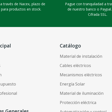
a través de Nacex, plazo de
Pague con tranquiladad a tra
 para productos en stock.
de nuestro banco o Paypal
Cifrada SSL.
cipal
Catálogo
Material de instalación
s
Cables eléctricos
n
Mecanismos eléctricos
esupuesto
Energía Solar
ofesional
Material de iluminación
Protección eléctrica
es Generales
Automatización y control