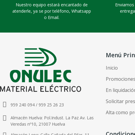
Nuestro equipo estará encantado de
Enviamos 
atenderle, ya se por teléfono, Whatsapp
entrega
o Email.
Menú Prin
Inicio
Promocione
En liquidació
Solicitar pr
959 240 094 / 959 25 26 23
Alta como pr
Almacén Huelva: Pol.Indust. La Paz Av. Las
Veredas nº10, 21007 Huelva
Condicion
Almacén Lepe: Calle Cañada del Pilar, 11,