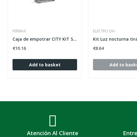
FERMAX
ELECTRO DH
Caja de empotrar CITY KIT S4 FERMAX 8949
€10.16
€8.64
Add to basket
Add to bask
Atención Al Cliente
Entr