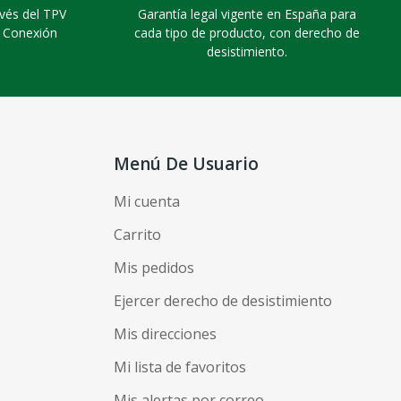
vés del TPV
Garantía legal vigente en España para
. Conexión
cada tipo de producto, con derecho de
desistimiento.
Menú De Usuario
Mi cuenta
Carrito
Mis pedidos
Ejercer derecho de desistimiento
Mis direcciones
Mi lista de favoritos
Mis alertas por correo