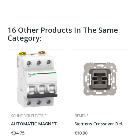
16 Other Products In The Same
Category:
SCHNEIDER ELECTRIC
SIEMENS
AUTOMATIC MAGNETOTERMICO A9K17310 3P 10A IK60N...
Siemens Crossover Delta series Miró in white...
€34.75
€10.90