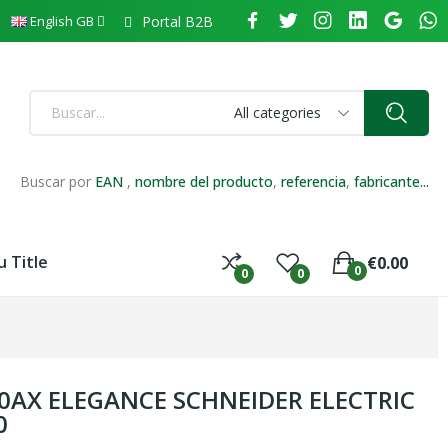
Portal B2B
English GB
All categories
Buscar por
EAN
,
nombre del producto
,
referencia
,
fabricante...
 Title
€0.00
0
0
0
0AX ELEGANCE SCHNEIDER ELECTRIC
0