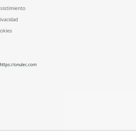
esistimiento
rivacidad
ookies