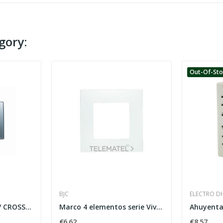
gory:
Out-Of-St
BJC
ELECTRO D
KEY INTERR / CONM / CROSS MEGA SERIES ref:...
Marco 4 elementos serie Viva en plata luna
€6.62
€8.57