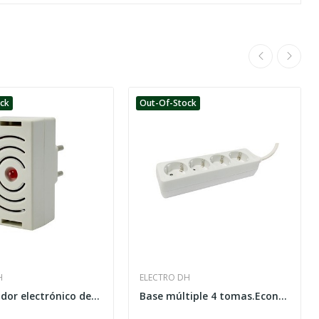
ock
Out-Of-Stock
H
ELECTRO DH
Ahuyentador electrónico de mosquitos
Base múltiple 4 tomas.Económica.