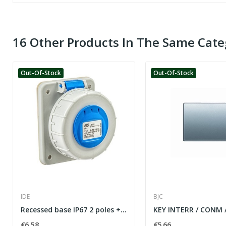
16 Other Products In The Same Cate
Out-Of-Stock
Out-Of-Stock
IDE
BJC
Recessed base IP67 2 poles + ground 16A...
€6.58
€5.66