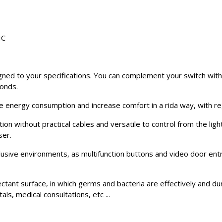
IC
ed to your specifications. You can complement your switch with l
conds.
ce energy consumption and increase comfort in a rida way, with re
ion without practical cables and versatile to control from the li
ser.
lusive environments, as multifunction buttons and video door ent
ectant surface, in which germs and bacteria are effectively and du
s, medical consultations, etc ...