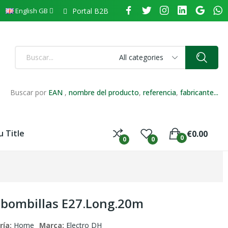
Portal B2B
English GB
All categories
Buscar por
EAN
,
nombre del producto
,
referencia
,
fabricante...
 Title
€0.00
0
0
0
 bombillas E27.Long.20m
ría:
Home
Marca:
Electro DH