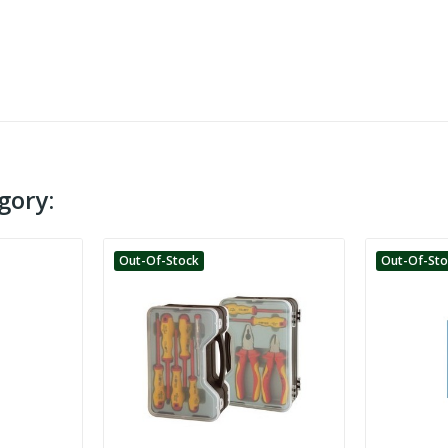
gory:
Out-Of-Stock
Out-Of-St