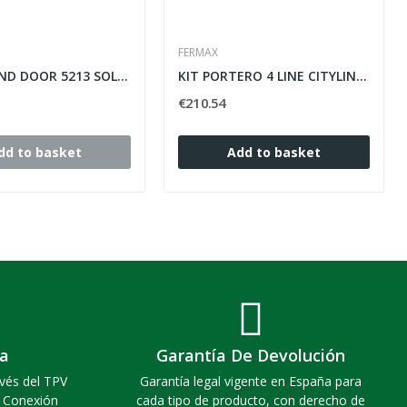
FERMAX
MARCO AND DOOR 5213 SOLERA FOR MODELS...
KIT PORTERO 4 LINE CITYLINE (4+N) FERMAX
€210.54
dd to basket
Add to basket
a
Garantía De Devolución
vés del TPV
Garantía legal vigente en España para
. Conexión
cada tipo de producto, con derecho de