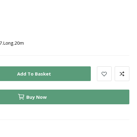
27.Long.20m
Add To Basket
Buy Now