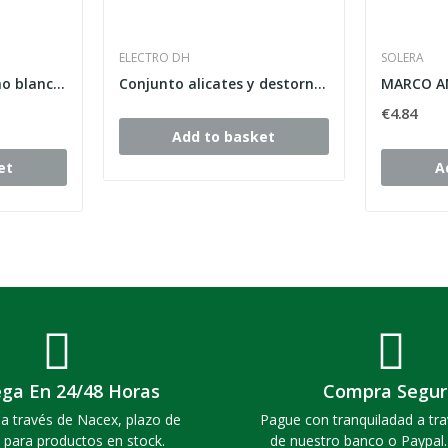
ELECTRO DH
SOLERA
Conmutador estrecho blanco alpino Stylo Niessen...
Conjunto alicates y destornill.VDE-1000V
€4.84
Add to basket
et
A
ega En 24/48 Horas
Compra Segur
a través de Nacex, plazo de
Pague con tranquiladad a tra
 para productos en stock.
de nuestro banco o Paypal