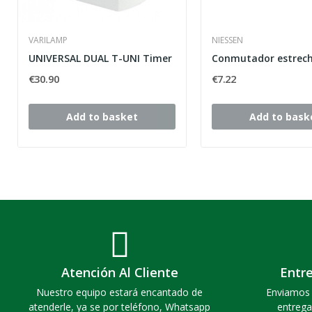
VARILAMP
NIESSEN
UNIVERSAL DUAL T-UNI Timer
€30.90
€7.22
Add to basket
Add to bask
Atención Al Cliente
Entr
Nuestro equipo estará encantado de
Enviamos 
atenderle, ya se por teléfono, Whatsapp
entrega