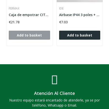
FERMAX
IDE
Caja de empotrar CITY KIT S4 FERMAX 8949
Airbase IP44 3 poles + ground 380V 32A 6h red
€21.78
€7.03
Add to basket
Add to basket
Atención Al Cliente
Nuestro equipo estará encantado de atenderle, ya se por
teléfono, Whatsapp o Email.