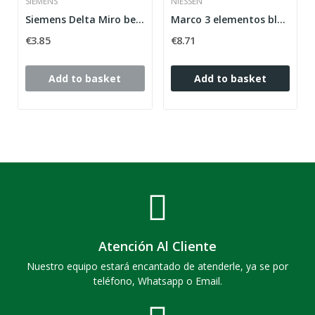
SIEMENS
NIESSEN
Siemens Delta Miro bell symbol key in carbon...
Marco 3 elementos blanco alpino horizontal...
€3.85
€8.71
Add to basket
Add to basket
Atención Al Cliente
Nuestro equipo estará encantado de atenderle, ya se por
teléfono, Whatsapp o Email.