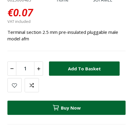
€0.07
VAT included
Terminal section 2.5 mm pre-insulated pluggable male
model afm
Add To Basket
Buy Now