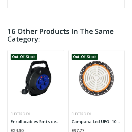
16 Other Products In The Same
Category:
Out-Of-Stock
Out-Of-Stock
ELECTRO DH
ELECTRO DH
Enrollacables 5mts de 3x1.5mm
Campana Led UFO. 100W. 6500K
€24.30
€97.77