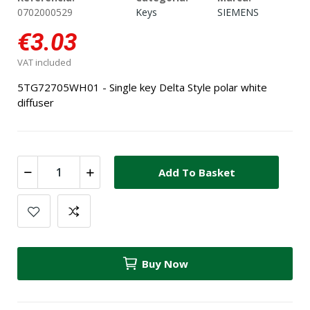
0702000529
Keys
SIEMENS
€3.03
VAT included
5TG72705WH01 - Single key Delta Style polar white
diffuser
Add To Basket
Buy Now