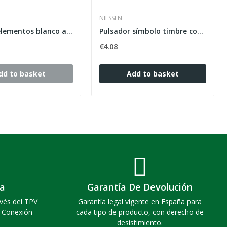
NIESSEN
Marco 3 elementos blanco alpino horizontal...
Pulsador símbolo timbre con 1 módulo Zenit blanco
€4.08
dd to basket
Add to basket
a
Garantía De Devolución
vés del TPV
Garantía legal vigente en España para
. Conexión
cada tipo de producto, con derecho de
desistimiento.