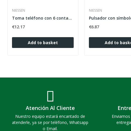
NIESSEN
NIESSEN
Toma teléfono con 6 contactos mecanismo ancho...
€12.17
€6.87
Add to basket
Add to bask
Atención Al Cliente
Entr
Nuestro equipo estará encantado de
Enviamos 
atenderle, ya se por teléfono, Whatsapp
entrega
o Email.