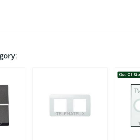
gory:
Out-Of-St