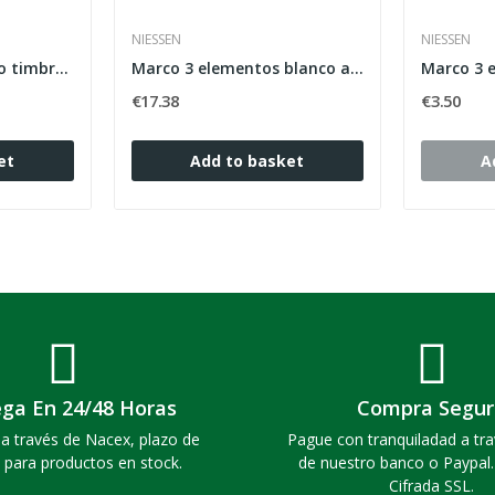
NIESSEN
NIESSEN
Pulsador con símbolo timbre 2 módulos Zenit plata
Marco 3 elementos blanco alpino horizontal...
€17.38
€3.50
et
Add to basket
A
ega En 24/48 Horas
Compra Segur
a través de Nacex, plazo de
Pague con tranquiladad a tra
 para productos en stock.
de nuestro banco o Paypal
Cifrada SSL.