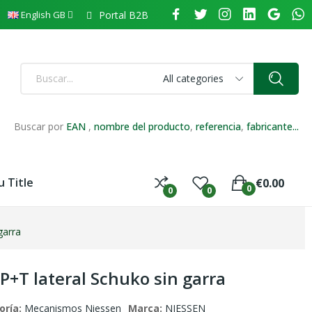
Portal B2B
English GB
All categories
Buscar por
EAN
,
nombre del producto
,
referencia
,
fabricante...
 Title
€0.00
0
0
0
garra
P+T lateral Schuko sin garra
oría:
Mecanismos Niessen
Marca:
NIESSEN