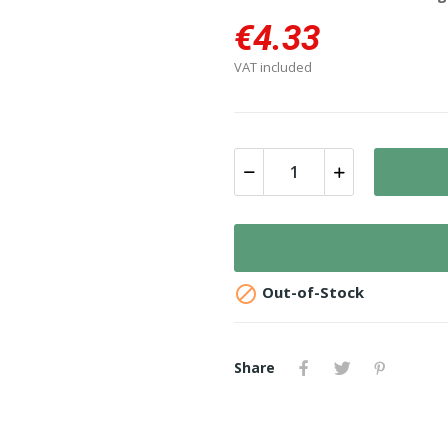
€4.33
VAT included

Out-of-Stock
Share