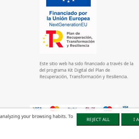
Este sitio web ha sido financiado a través de la
del programa Kit Digital del Plan de
Recuperación, Transformación y Resiliencia.
 analyzing your browsing habits. To
REJECT ALL
I 