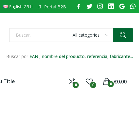
Portal B2B
English GB
All categories
Buscar por
EAN
,
nombre del producto
,
referencia
,
fabricante...
 Title
€0.00
0
0
0