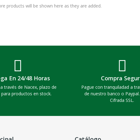
re products will be shown here as they are added.
ega En 24/48 Horas
Compra Segur
a través de Nacex, plazo de
Pague con tranquiladad a tra
 para productos en stock.
de nuestro banco o Paypal
Cifrada SSL.
cipal
Catálogo