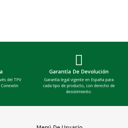
a
Garantía De Devolución
vés del TPV
Garantía legal vigente en España para
. Conexión
cada tipo de producto, con derecho de
desistimiento.
Menú De Usuario