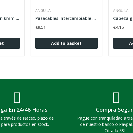
ANGUILA
ANGUILA
Anilla enganche latón 6mm M5
Pasacables intercambiable nylon 3mm 20m natural
Cabeza g
€9.51
€4.15
et
Add to basket
A
ega En 24/48 Horas
Compra Segur
a través de Nacex, plazo de
Pague con tranquiladad a tra
 para productos en stock.
de nuestro banco o Paypal
Cifrada SSL.