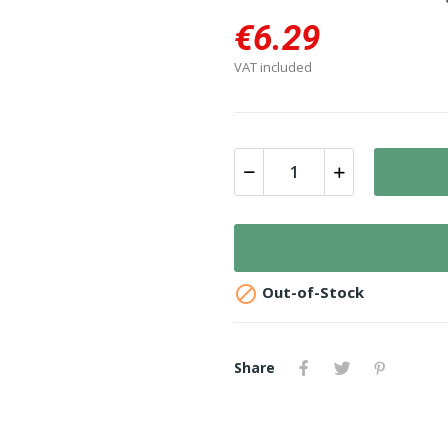
€6.29
VAT included

Out-of-Stock
Share