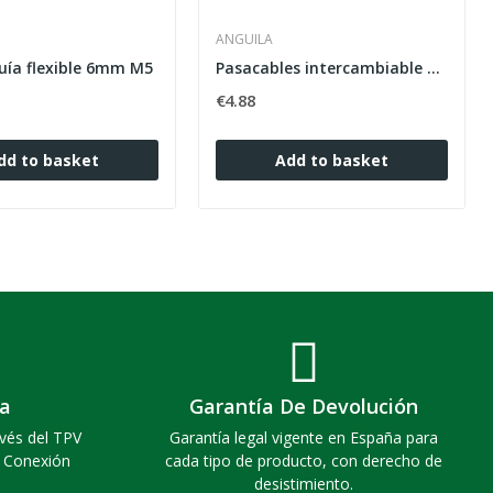
ANGUILA
uía flexible 6mm M5
Pasacables intercambiable nylon 3mm 5m negro
€4.88
dd to basket
Add to basket
a
Garantía De Devolución
vés del TPV
Garantía legal vigente en España para
. Conexión
cada tipo de producto, con derecho de
desistimiento.