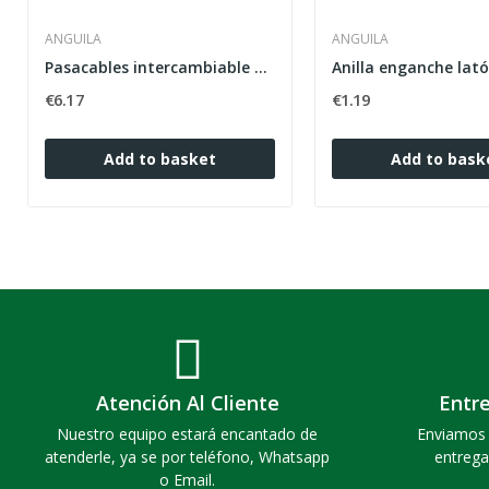
ANGUILA
ANGUILA
Pasacables intercambiable nylon 3mm 10m negro
€6.17
€1.19
Add to basket
Add to bask
Atención Al Cliente
Entr
Nuestro equipo estará encantado de
Enviamos 
atenderle, ya se por teléfono, Whatsapp
entrega
o Email.