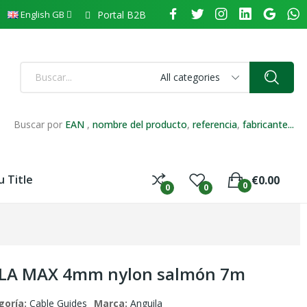
Portal B2B
English GB
All categories
Buscar por
EAN
,
nombre del producto
,
referencia
,
fabricante...
 Title
€0.00
0
0
0
ILA MAX 4mm nylon salmón 7m
goría:
Cable Guides
Marca:
Anguila