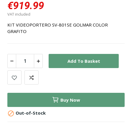
€919.99
VAT included
KIT VIDEOPORTERO SV-801SE GOLMAR COLOR
GRAFITO
Add To Basket
Buy Now

Out-of-Stock