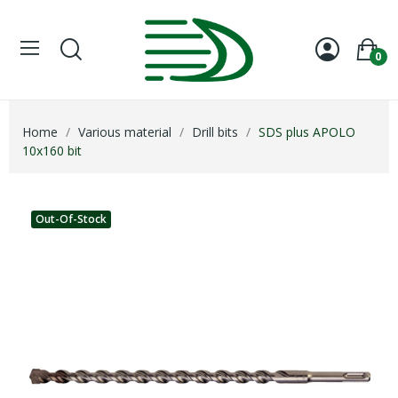
0
Home
Various material
Drill bits
SDS plus APOLO
10x160 bit
Out-Of-Stock