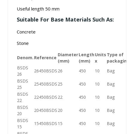
Useful length 50 mm
Suitable For Base Materials Such As:
Concrete
Stone
Diameter
Length
Units
Type of
Denom.
Reference
(mm)
(mm)
x
packaging
BSDS
26450BSDS
26
450
10
Bag
26
BSDS
25450BSDS
25
450
10
Bag
25
BSDS
22450BSDS
22
450
10
Bag
22
BSDS
20450BSDS
20
450
10
Bag
20
BSDS
15450BSDS
15
450
10
Bag
15
BSDS