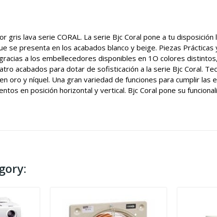
or gris lava serie CORAL. La serie Bjc Coral pone a tu disposición
que se presenta en los acabados blanco y beige. Piezas Prácticas y
r gracias a los embellecedores disponibles en 1O colores distinto
atro acabados para dotar de sofisticación a la serie Bjc Coral. T
 oro y níquel. Una gran variedad de funciones para cumplir las ex
entos en posición horizontal y vertical. Bjc Coral pone su funcion
gory: