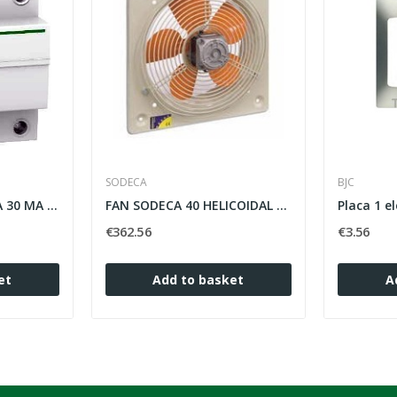
SODECA
BJC
DIFFERENTIAL 4 P 40A 30 MA A9R81440 CLASS-AC...
FAN SODECA 40 HELICOIDAL MURAL HCD
€362.56
€3.56
et
Add to basket
A