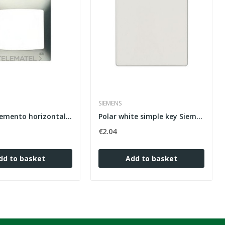
SIEMENS
Placa 1 elemento horizontal serie Coral sin...
Polar white simple key Siemens Delta Miro I-SYS...
€2.04
dd to basket
Add to basket