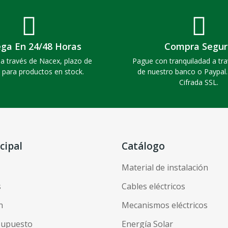
ega En 24/48 Horas
Compra Segur
a través de Nacex, plazo de
Pague con tranquiladad a tra
 para productos en stock.
de nuestro banco o Paypal
Cifrada SSL.
cipal
Catálogo
Material de instalación
s
Cables eléctricos
n
Mecanismos eléctricos
esupuesto
Energía Solar