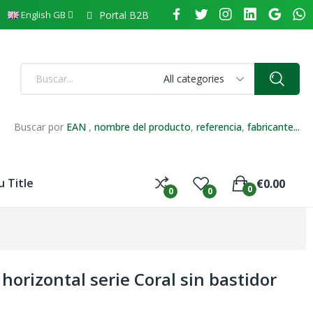
Portal B2B
English GB
All categories
Buscar por
EAN
,
nombre del producto
,
referencia
,
fabricante...
 Title
€0.00
0
0
0
horizontal serie Coral sin bastidor