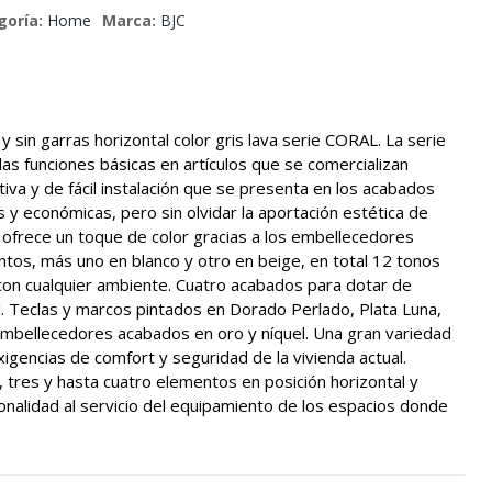
goría:
Home
Marca:
BJC
y sin garras horizontal color gris lava serie CORAL. La serie
 las funciones básicas en artículos que se comercializan
va y de fácil instalación que se presenta en los acabados
s y económicas, pero sin olvidar la aportación estética de
ie ofrece un toque de color gracias a los embellecedores
intos, más uno en blanco y otro en beige, en total 12 tonos
con cualquier ambiente. Cuatro acabados para dotar de
ral. Teclas y marcos pintados en Dorado Perlado, Plata Luna,
embellecedores acabados en oro y níquel. Una gran variedad
xigencias de comfort y seguridad de la vivienda actual.
s, tres y hasta cuatro elementos en posición horizontal y
cionalidad al servicio del equipamiento de los espacios donde