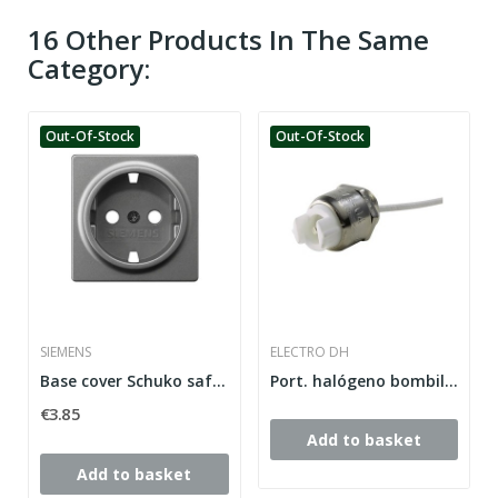
16 Other Products In The Same
Category:
Out-Of-Stock
Out-Of-Stock
SIEMENS
ELECTRO DH
Base cover Schuko safety plug carbon metallic...
Port. halógeno bombillas lineales.15cm.
€3.85
Add to basket
Add to basket