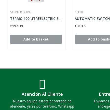
SAUNIER DUVAL
CHINT
TERMO 100 LITREELECTRIC SAUNIER DUVAL CONFORT
€192.39
€31.16
Add to basket
Add to bask
Atención Al Cliente
Entr
Nuestro equipo estará encantado de
Enviamos 
atenderle, ya se por teléfono, Whatsapp
entrega