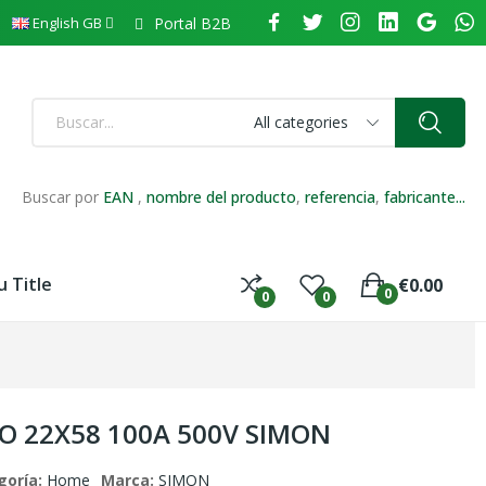
Portal B2B
English GB
All categories
Buscar por
EAN
,
nombre del producto
,
referencia
,
fabricante...
 Title
€0.00
0
0
0
CO 22X58 100A 500V SIMON
goría:
Home
Marca:
SIMON