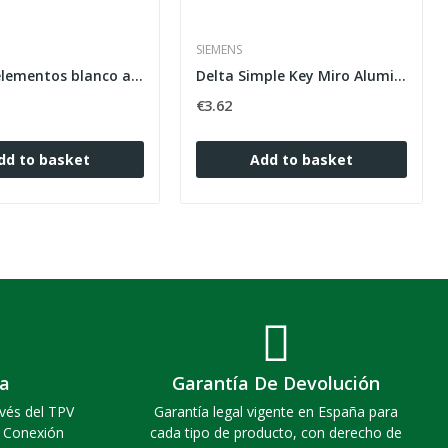
SIEMENS
Marco 3 elementos blanco alpino horizontal...
Delta Simple Key Miro Aluminum I-SYS ref:...
€3.62
dd to basket
Add to basket
a
Garantía De Devolución
vés del TPV
Garantía legal vigente en España para
. Conexión
cada tipo de producto, con derecho de