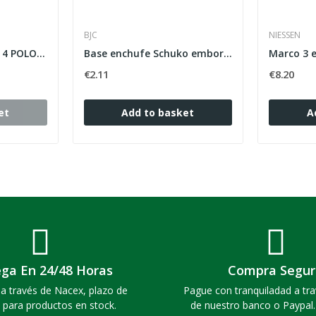
BJC
NIESSEN
AUTOMATIC SWITCH 4 POLOS 10A EB C6KA CHINT
Base enchufe Schuko emborne con tornillo...
€2.11
€8.20
et
Add to basket
A
ega En 24/48 Horas
Compra Segur
a través de Nacex, plazo de
Pague con tranquiladad a tra
 para productos en stock.
de nuestro banco o Paypal