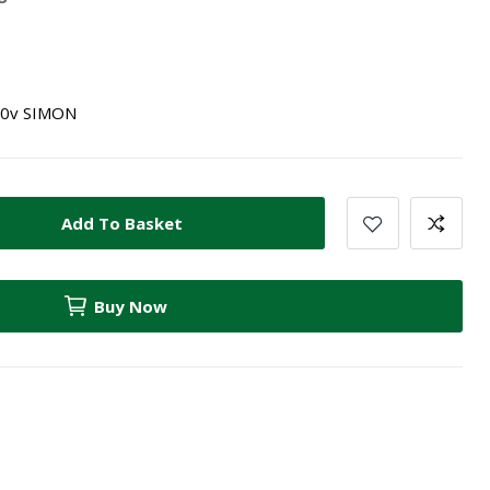
500v SIMON
Add To Basket
Buy Now