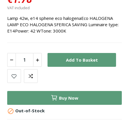
VAT included
Lamp 42w, e14 sphene eco halogenaEco HALOGENA
LAMP ECO HALOGENA SFERICA SAVING Luminaire type:
E14Power: 42 WTone: 3000K
Add To Basket
Buy Now

Out-of-Stock