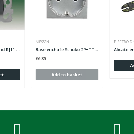
NIESSEN
ELECTRO D
Adapter for 1 RJ45 and RJ11 connector (AMP,...
Base enchufe Schuko 2P+TT Plata Zenit
Alicate 
€6.85
A
et
Add to basket