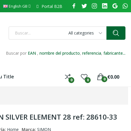
Portal B2B
English GB
All categories
Buscar por
EAN
,
nombre del producto
,
referencia
,
fabricante...
 Title
€0.00
0
0
0
 SILVER ELEMENT 28 ref: 28610-33
ía:
Home
Marca:
SIMON