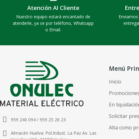
Atención Al Cliente
Entr
Nuestro equipo estará encantado de
Enviamos 
atenderle, ya se por teléfono, Whatsapp
entrega
o Email.
Menú Prin
Inicio
Promocione
En liquidació
Solicitar pr
959 240 094 / 959 25 26 23
Alta como pr
Almacén Huelva: Pol.Indust. La Paz Av. Las