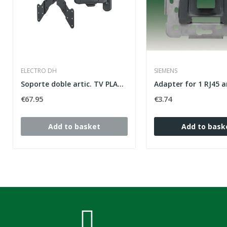
ELECTRO DH
SIEMENS
Soporte doble artic. TV PLANA 23" a 42"
€67.95
€3.74
Add to basket
Add to bask