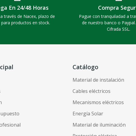
ega En 24/48 Horas
Compra Segur
a través de Nacex, plazo de
Pague con tranquiladad a tra
 para productos en stock.
de nuestro banco o Paypal
Cifrada SSL.
cipal
Catálogo
Material de instalación
s
Cables eléctricos
n
Mecanismos eléctricos
esupuesto
Energía Solar
ofesional
Material de iluminación
Protección eléctrica