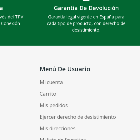
a
Garantía De Devolución
vés del TPV
Garantía legal vigente en España para
. Conexión
cada tipo de producto, con derecho de
desistimiento.
Menú De Usuario
Mi cuenta
Carrito
Mis pedidos
Ejercer derecho de desistimiento
Mis direcciones
Mi lista de favoritos