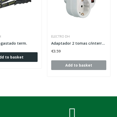
H
ELECTRO DH
engastado term.
Adaptador 2 tomas c/interruptor 16A/250V
€3.59
dd to basket
Add to basket