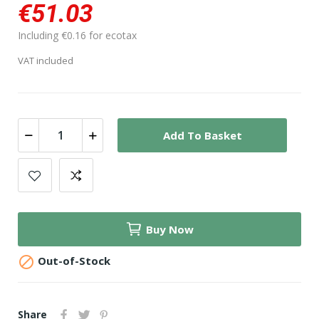
€51.03
Including €0.16 for ecotax
VAT included
Add To Basket
Buy Now

Out-of-Stock
Share