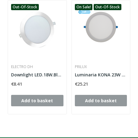
Out-Of-Stock
On Sale!
Out-Of-Stock
ELECTRO DH
PRILUX
Downlight LED.18W.Blanco.Redondo.EMP.DIA
Luminaria KONA 23W 865 225mm AC180-250V blanco
€8.41
€25.21
Add to basket
Add to basket