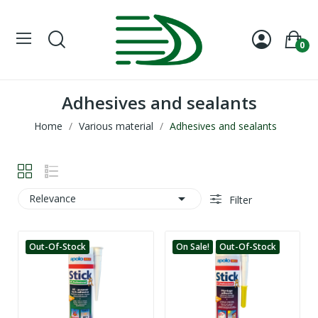
0
Adhesives and sealants
Home
Various material
Adhesives and sealants

Relevance
Filter
Out-Of-Stock
On Sale!
Out-Of-Stock