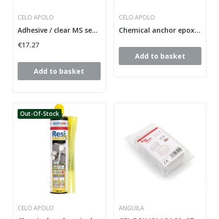
CELO APOLO
CELO APOLO
Adhesive / clear MS sealer
Chemical anchor epoxy without styrene EY300SF 2...
€17.27
Add to basket
Add to basket
Out-Of-Stock
CELO APOLO
ANGUILA