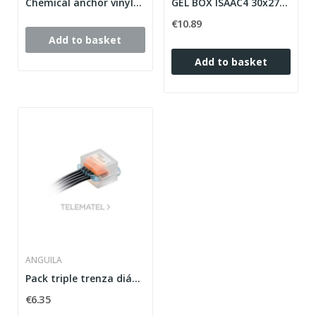
Chemical anchor vinylester without styrene...
GEL BOX ISAAC4 30x27x23(BLISTER 4u)
€10.89
Add to basket
Add to basket
ANGUILA
Pack triple trenza diámetro 4,5mm 22mm + guía...
€6.35