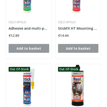
CELO APOLO
CELO APOLO
Adhesive and multi-purpose sealant StickFX XP,...
StickFX HT Mounting Adhesive, white
€12.89
€14.44
Add to basket
Add to basket
Out-Of-Stock
Out-Of-Stock