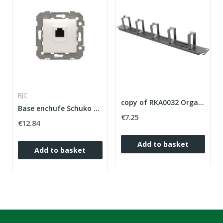
BJC
copy of RKA0032 Organizador de cables con...
Base enchufe Schuko emborne con tornillo...
€7.25
€12.84
Add to basket
Add to basket