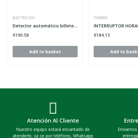
ELECTRO DH
THEBEN
Detector automático billetes 0s.¦+£.
€190.58
€184.13
Add to basket
Add to bask
Atención Al Cliente
Entr
Nuestro equipo estará encantado de
Enviamos 
atenderle, ya se por teléfono, Whatsapp
entrega