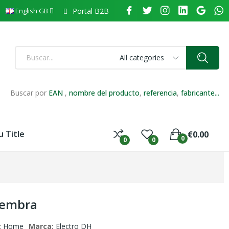
Portal B2B
English GB
All categories
Buscar por
EAN
,
nombre del producto
,
referencia
,
fabricante...
 Title
€0.00
0
0
0
 hembra
:
Home
Marca:
Electro DH