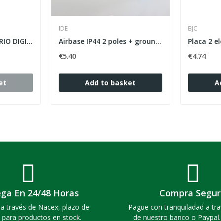
IDE
BJC
INTERRUPTOR HORARIO DIGITAL TR622TOP2 2 CANAL...
Airbase IP44 2 poles + ground 220V 16A 6h blue...
€5.40
€4.74
et
Add to basket
A
ega En 24/48 Horas
Compra Segur
a través de Nacex, plazo de
Pague con tranquiladad a tra
 para productos en stock.
de nuestro banco o Paypal