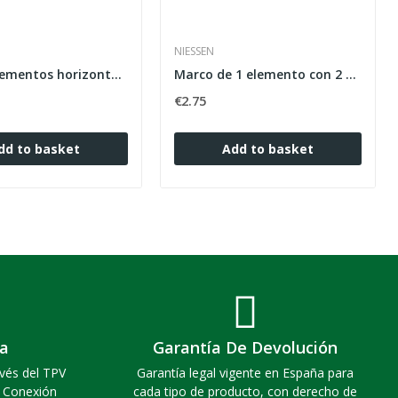
NIESSEN
Placa 2 elementos horizontal serie Coral...
Marco de 1 elemento con 2 módulos Zenit antracita
€2.75
dd to basket
Add to basket
a
Garantía De Devolución
vés del TPV
Garantía legal vigente en España para
. Conexión
cada tipo de producto, con derecho de